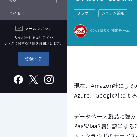
タグ
クラウド
システム開発
ライター
メールマガジン
CCoE部OCI推進チーム
サイバーセキュリティや
ラックに関する情報をお届けします。
登録する
現在、Amazon社によるAma
Azure、Google社
データベース製品に強みを持
PaaS/IaaS層に該当するO
ト・クラウドのサービス