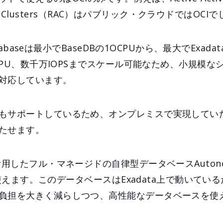
tion Clusters（RAC）はパブリック・クラウドではO
atabaseは最小でBaseDBの1OCPUから、最大でExad
OCPU、数千万IOPSまでスケール可能なため、小規模
対応しています。
もサポートしているため、オンプレミスで実現してい
たせます。
活用したフル・マネージドの自律型データベースAutono
のみ使えます。このデータベースはExadata上で動いてい
負担を大きく減らしつつ、高性能なデータベースを使