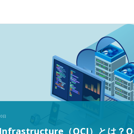
30日
oud Infrastructure（OCI