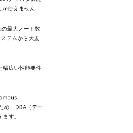
CIでしか使えません。
ataの最大ノード数
なシステムから大規
た幅広い性能要件
mous
るため、DBA（デー
えます。