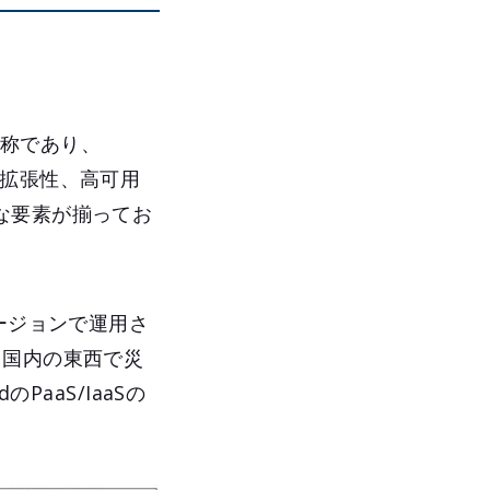
の総称であり、
高い拡張性、高可用
な要素が揃ってお
ージョンで運用さ
、国内の東西で災
PaaS/IaaSの