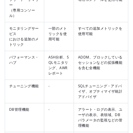
ー
（専用コンソー
ル）
モニタリングサー
一部のメト
すべての追加メトリックを
ビス
リックを使
使用可能
における追加のメ
用可能
トリック
パフォーマンス・
ASH分析、S
ADDM、ブロックしている
ハブ
QLモニタリ
セッションなどの拡張機能
ング、AWR
を含む全機能
レポート
チューニング機能
-
SQLチューニング・アドバ
イザ、オプティマイザ統計
アドバイザ
DB管理機能
-
アラート・ログの表示、ユ
ーザの表示、表領域、DB
パラメータの監視などの管
理機能