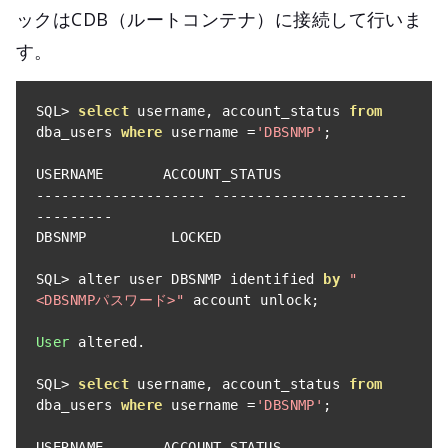
ックはCDB（ルートコンテナ）に接続して行いま
す。
SQL
>
select
 username
,
 account_status 
from
dba_users 
where
 username 
=
'DBSNMP'
;
--------------------
-----------------------
---------
DBSNMP          LOCKED

SQL
>
 alter user DBSNMP identified 
by
"
<DBSNMPパスワード>"
 account unlock
;
User
 altered
.
SQL
>
select
 username
,
 account_status 
from
dba_users 
where
 username 
=
'DBSNMP'
;