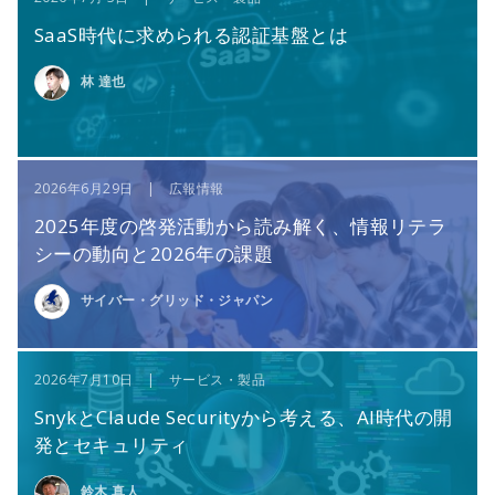
SaaS時代に求められる認証基盤とは
林 達也
2026年6月29日 | 広報情報
2025年度の啓発活動から読み解く、情報リテラ
シーの動向と2026年の課題
サイバー・グリッド・ジャパン
2026年7月10日 | サービス・製品
SnykとClaude Securityから考える、AI時代の開
発とセキュリティ
鈴木 真人