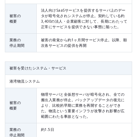
法人向けSaaSサービスを提供するサーバ上のデー
被害の
タが暗号化されシステムが停止。契約している約
概要
3,400の法人・企業顧客に対して、長期にわたって
正常にサービスを提供できない事態に陥った。
業務の
被害の発覚から約1ヶ月間サービス停止。以降、順
停止期間
次各サービスの提供を再開
被害を受けたシステム・サービス
港湾物流システム
物理サーバと全仮想サーバが暗号化され、全ての
搬出入業務が停止。バックアップデータの復元に
被害の
より、比較的早期に業務を再開することができ
概要
た。物流という重要インフラが攻撃され影響が広
範囲にわたる事故となった。
業務の
約1.5日
停止期間