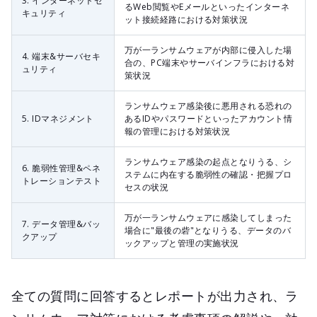
3. インターネットセ
るWeb閲覧やEメールといったインターネ
キュリティ
ット接続経路における対策状況
万が一ランサムウェアが内部に侵入した場
4. 端末&サーバセキ
合の、PC端末やサーバインフラにおける対
ュリティ
策状況
ランサムウェア感染後に悪用される恐れの
5. IDマネジメント
あるIDやパスワードといったアカウント情
報の管理における対策状況
ランサムウェア感染の起点となりうる、シ
6. 脆弱性管理&ペネ
ステムに内在する脆弱性の確認・把握プロ
トレーションテスト
セスの状況
万が一ランサムウェアに感染してしまった
7. データ管理&バッ
場合に"最後の砦"となりうる、データのバ
クアップ
ックアップと管理の実施状況
全ての質問に回答するとレポートが出力され、ラ