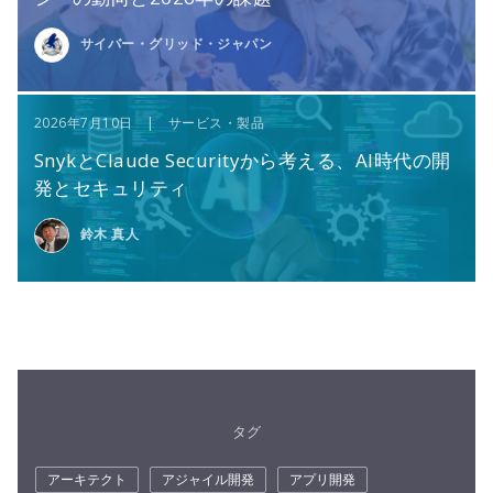
サイバー・グリッド・ジャパン
2026年7月10日 | サービス・製品
SnykとClaude Securityから考える、AI時代の開
発とセキュリティ
鈴木 真人
タグ
アーキテクト
アジャイル開発
アプリ開発