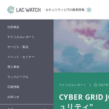
セキュリティとITの最新情報
注意喚起
テクニカルレポート
サービス・製品
イベント・セミナー
導入事例
ラックピープル
テクニカルレポート
|
2021年
広報情報
CYBER GRI
お知らせ
ュリティ"