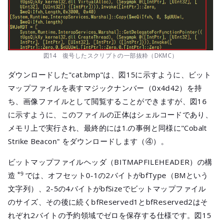
図14 復号したスクリプトの一部抜粋（DKMC）
ダウンロードした"cat.bmp"は、図15に示すように、ビット
マップファイルを表すマジックナンバー（0x4d42）を持
ち、画像ファイルとして閲覧することができますが、図16
に示すように、このファイルの正体はシェルコードであり、
メモリ上で実行され、最終的には1.の事例と同様に"Cobalt
Strike Beacon" をダウンロードします（④）。
ビットマップファイルヘッダ（BITMAPFILEHEADER）の構
*9
造
では、オフセット0-1の2バイトがbfType（BMという
文字列）、2-5の4バイトがbfSizeでビットマップファイル
のサイズ、その後に続くbfReserved1とbfReserved2はそ
れぞれ2バイトの予約領域でゼロを保存する仕様です。図15