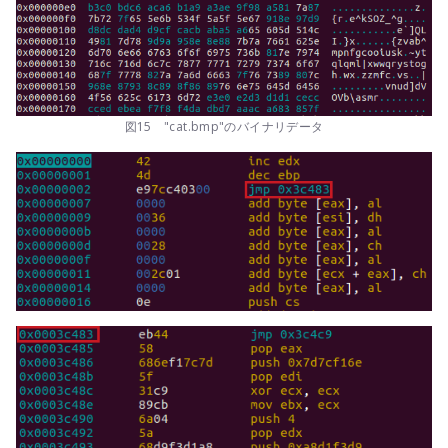
図15 "cat.bmp"のバイナリデータ