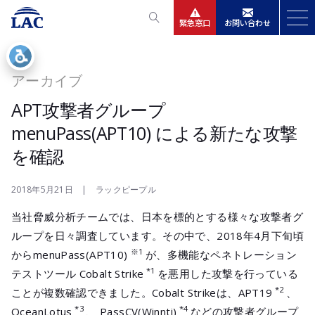
緊急窓口
お問い合わせ
サービス
アーカイブ
ニュースリリース
APT攻撃者グループ
menuPass(APT10) による新たな攻撃
会社情報
を確認
IR情報
2018年5月21日 | ラックピープル
当社脅威分析チームでは、日本を標的とする様々な攻撃者グ
採用
ループを日々調査しています。その中で、2018年4月下旬頃
※1
からmenuPass(APT10)
が、多機能なペネトレーション
*1
テストツール Cobalt Strike
を悪用した攻撃を行っている
*2
ことが複数確認できました。Cobalt Strikeは、APT19
、
*3
*4
OceanLotus
、 PassCV(Winnti)
などの攻撃者グループ