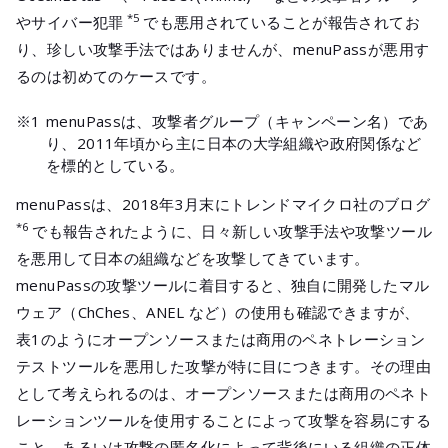
メールマガジ
*5
やサイバー犯罪
でも悪用されていることが報告されてお
公式SNS
り、珍しい攻撃手法ではありませんが、menuPassが悪用す
るのは初めてのケースです。
※1
menuPassは、攻撃者グループ（キャンペーン名）であ
り、2011年頃から主に日本の大学組織や政府関係など
を標的としている。
menuPassは、2018年3月末にトレンドマイクロ社のブログ
*6
でも報告されたように、日々新しい攻撃手法や攻撃ツール
を悪用して日本の組織などを攻撃してきています。
menuPassの攻撃ツールに着目すると、独自に開発したマル
ウェア（ChChes、ANEL など）の使用も確認できますが、
表1のようにオープンソースまたは商用のペネトレーション
テストツールを悪用した攻撃が特に目につきます。その理由
として考えられるのは、オープンソースまたは商用のペネト
レーションツールを使用することによって攻撃を容易にする
こと、あるいは攻撃の匿名化によって背後にいる組織の正体