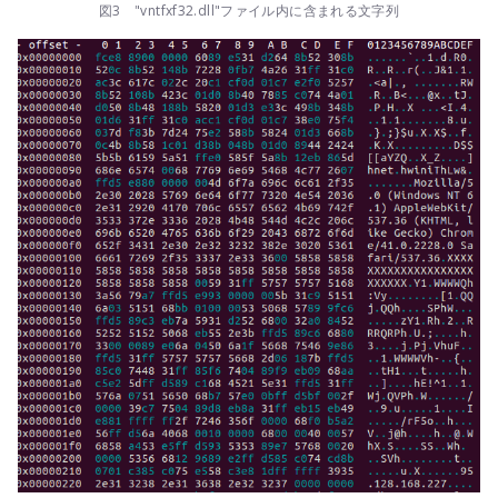
図3 "vntfxf32.dll"ファイル内に含まれる文字列