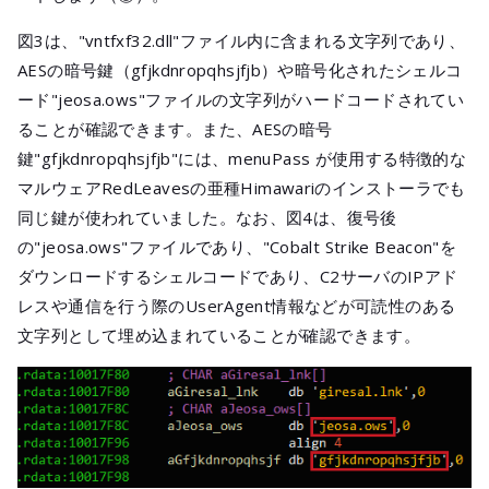
図3は、"vntfxf32.dll"ファイル内に含まれる文字列であり、
AESの暗号鍵（gfjkdnropqhsjfjb）や暗号化されたシェルコ
ード"jeosa.ows"ファイルの文字列がハードコードされてい
ることが確認できます。また、AESの暗号
鍵"gfjkdnropqhsjfjb"には、menuPass が使用する特徴的な
マルウェアRedLeavesの亜種Himawariのインストーラでも
同じ鍵が使われていました。なお、図4は、復号後
の"jeosa.ows"ファイルであり、"Cobalt Strike Beacon"を
ダウンロードするシェルコードであり、C2サーバのIPアド
レスや通信を行う際のUserAgent情報などが可読性のある
文字列として埋め込まれていることが確認できます。