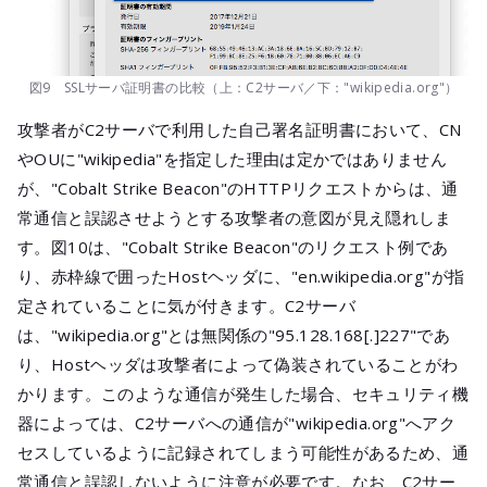
図9 SSLサーバ証明書の比較（上：C2サーバ／下："wikipedia.org"）
攻撃者がC2サーバで利用した自己署名証明書において、CN
やOUに"wikipedia"を指定した理由は定かではありません
が、"Cobalt Strike Beacon"のHTTPリクエストからは、通
常通信と誤認させようとする攻撃者の意図が見え隠れしま
す。図10は、"Cobalt Strike Beacon"のリクエスト例であ
り、赤枠線で囲ったHostヘッダに、"en.wikipedia.org"が指
定されていることに気が付きます。C2サーバ
は、"wikipedia.org"とは無関係の"95.128.168[.]227"であ
り、Hostヘッダは攻撃者によって偽装されていることがわ
かります。このような通信が発生した場合、セキュリティ機
器によっては、C2サーバへの通信が"wikipedia.org"へアク
セスしているように記録されてしまう可能性があるため、通
常通信と誤認しないように注意が必要です。なお、C2サー