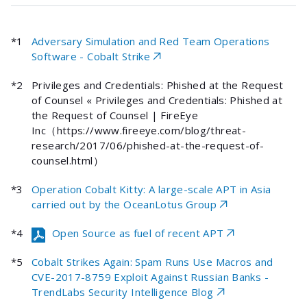
*1
Adversary Simulation and Red Team Operations
Software - Cobalt Strike
*2
Privileges and Credentials: Phished at the Request
of Counsel « Privileges and Credentials: Phished at
the Request of Counsel | FireEye
Inc（https://www.fireeye.com/blog/threat-
research/2017/06/phished-at-the-request-of-
counsel.html）
*3
Operation Cobalt Kitty: A large-scale APT in Asia
carried out by the OceanLotus Group
*4
Open Source as fuel of recent APT
*5
Cobalt Strikes Again: Spam Runs Use Macros and
CVE-2017-8759 Exploit Against Russian Banks -
TrendLabs Security Intelligence Blog