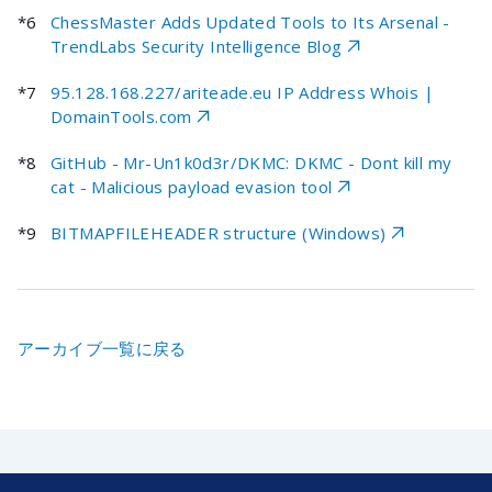
*6
ChessMaster Adds Updated Tools to Its Arsenal -
TrendLabs Security Intelligence Blog
*7
95.128.168.227/ariteade.eu IP Address Whois |
DomainTools.com
*8
GitHub - Mr-Un1k0d3r/DKMC: DKMC - Dont kill my
cat - Malicious payload evasion tool
*9
BITMAPFILEHEADER structure (Windows)
アーカイブ一覧に戻る