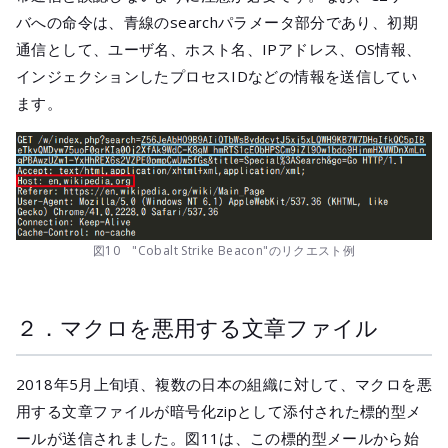
バへの命令は、青線のsearchパラメータ部分であり、初期
通信として、ユーザ名、ホスト名、IPアドレス、OS情報、
インジェクションしたプロセスIDなどの情報を送信してい
ます。
図10 "Cobalt Strike Beacon"のリクエスト例
２．マクロを悪用する文章ファイル
2018年5月上旬頃、複数の日本の組織に対して、マクロを悪
用する文章ファイルが暗号化zipとして添付された標的型メ
ールが送信されました。図11は、この標的型メールから始