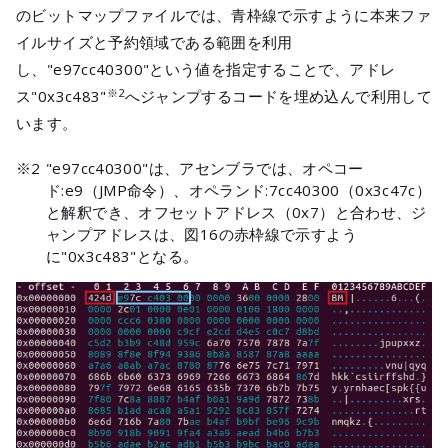
のビットマップファイルでは、青枠線で示すように本来ファ
イルサイズと予約領域である範囲を利用
し、"e97cc40300"という値を指定することで、アドレ
※2
ス"0x3c483"
へジャンプするコードを埋め込んで利用して
います。
※2
"e97cc40300"は、アセンブラでは、オペコー
ド:e9（JMP命令）、オペランド:7cc40300（0x3c47c）
と解釈でき、オフセットアドレス（0x7）と合わせ、ジ
ャンプアドレスは、図16の赤枠線で示すよう
に"0x3c483"となる。