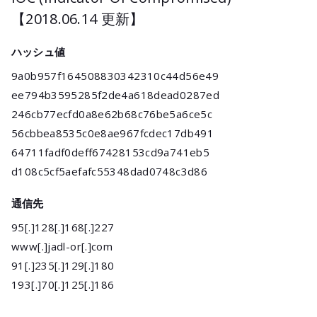
【2018.06.14 更新】
ハッシュ値
9a0b957f164508830342310c44d56e49
ee794b3595285f2de4a618dead0287ed
246cb77ecfd0a8e62b68c76be5a6ce5c
56cbbea8535c0e8ae967fcdec17db491
64711fadf0deff67428153cd9a741eb5
d108c5cf5aefafc55348dad0748c3d86
通信先
95[.]128[.]168[.]227
www[.]jadl-or[.]com
91[.]235[.]129[.]180
193[.]70[.]125[.]186