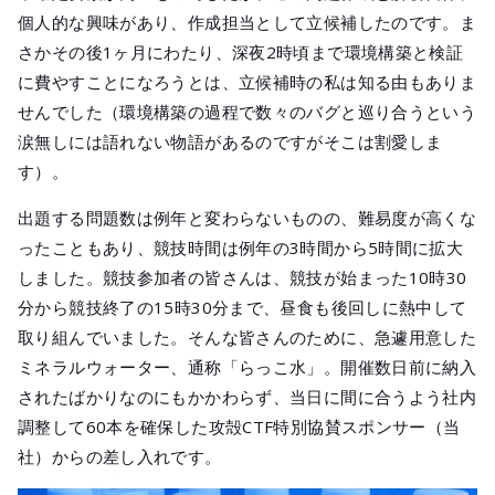
個人的な興味があり、作成担当として立候補したのです。ま
さかその後1ヶ月にわたり、深夜2時頃まで環境構築と検証
に費やすことになろうとは、立候補時の私は知る由もありま
せんでした（環境構築の過程で数々のバグと巡り合うという
涙無しには語れない物語があるのですがそこは割愛しま
す）。
出題する問題数は例年と変わらないものの、難易度が高くな
ったこともあり、競技時間は例年の3時間から5時間に拡大
しました。競技参加者の皆さんは、競技が始まった10時30
分から競技終了の15時30分まで、昼食も後回しに熱中して
取り組んでいました。そんな皆さんのために、急遽用意した
ミネラルウォーター、通称「らっこ水」。開催数日前に納入
されたばかりなのにもかかわらず、当日に間に合うよう社内
調整して60本を確保した攻殻CTF特別協賛スポンサー（当
社）からの差し入れです。