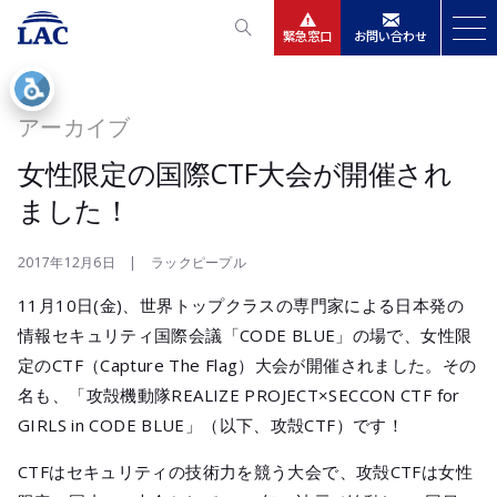
緊急窓口
お問い合わせ
サービス
アーカイブ
ニュースリリース
女性限定の国際CTF大会が開催され
ました！
会社情報
2017年12月6日 | ラックピープル
IR情報
11月10日(金)、世界トップクラスの専門家による日本発の
情報セキュリティ国際会議「CODE BLUE」の場で、女性限
採用
定のCTF（Capture The Flag）大会が開催されました。その
名も、「攻殻機動隊REALIZE PROJECT×SECCON CTF for
GIRLS in CODE BLUE」（以下、攻殻CTF）です！
CTFはセキュリティの技術力を競う大会で、攻殻CTFは女性