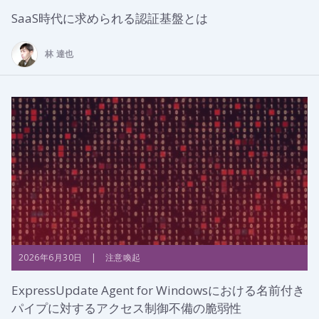
SaaS時代に求められる認証基盤とは
林 達也
2026年6月30日 | 注意喚起
ExpressUpdate Agent for Windowsにおける名前付き
パイプに対するアクセス制御不備の脆弱性