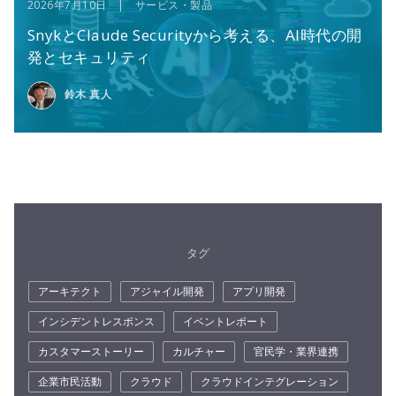
2026年7月10日 | サービス・製品
SnykとClaude Securityから考える、AI時代の開
発とセキュリティ
鈴木 真人
タグ
アーキテクト
アジャイル開発
アプリ開発
インシデントレスポンス
イベントレポート
カスタマーストーリー
カルチャー
官民学・業界連携
企業市民活動
クラウド
クラウドインテグレーション