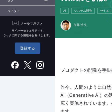
タグ
AI
システム開発
セキュリ
ライター
メールマガジン
加藤 浩央
サイバーセキュリティや
ラックに関する情報をお届けします。
登録する
プロダクトの開発を手掛
昨今、人間のように自然に
AI（Generative
広く実施されています。
ます。