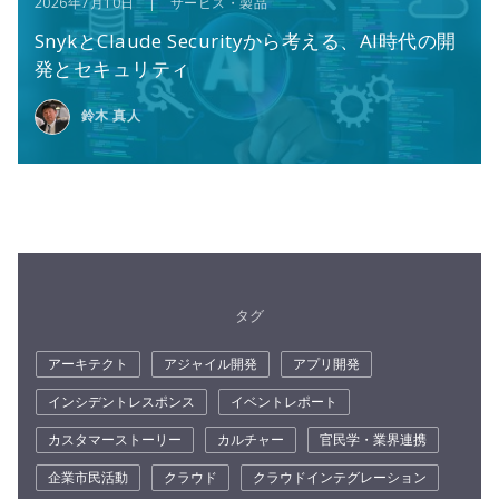
2026年7月10日 | サービス・製品
SnykとClaude Securityから考える、AI時代の開
発とセキュリティ
鈴木 真人
タグ
アーキテクト
アジャイル開発
アプリ開発
インシデントレスポンス
イベントレポート
カスタマーストーリー
カルチャー
官民学・業界連携
企業市民活動
クラウド
クラウドインテグレーション