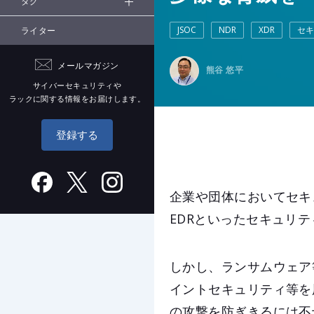
タグ
JSOC
NDR
XDR
セキ
ライター
メールマガジン
熊谷 悠平
サイバーセキュリティや
ラックに関する情報をお届けします。
登録する
企業や団体においてセキュリ
EDRといったセキュリ
しかし、ランサムウェア
イントセキュリティ等を
の攻撃を防ぎきるには不