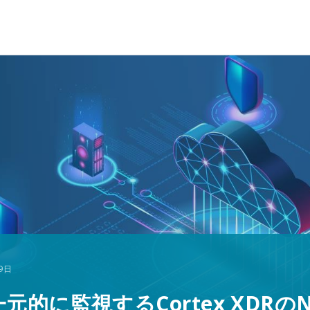
9日
元的に監視するCortex XDRの