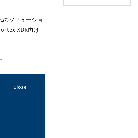
代のソリューショ
ex XDR向け
す。