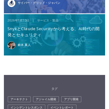
サイバー・グリッド・ジャパン
2026年7月10日 | サービス・製品
SnykとClaude Securityから考える、AI時代の開
発とセキュリティ
鈴木 真人
タグ
アーキテクト
アジャイル開発
アプリ開発
インシデントレスポンス
イベントレポート