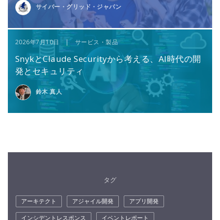
サイバー・グリッド・ジャパン
2026年7月10日 | サービス・製品
SnykとClaude Securityから考える、AI時代の開
発とセキュリティ
鈴木 真人
タグ
アーキテクト
アジャイル開発
アプリ開発
インシデントレスポンス
イベントレポート