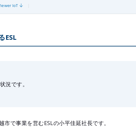
wer IoT
ESL
的状況です。
越市で事業を営むESLの小平佳延社長です。