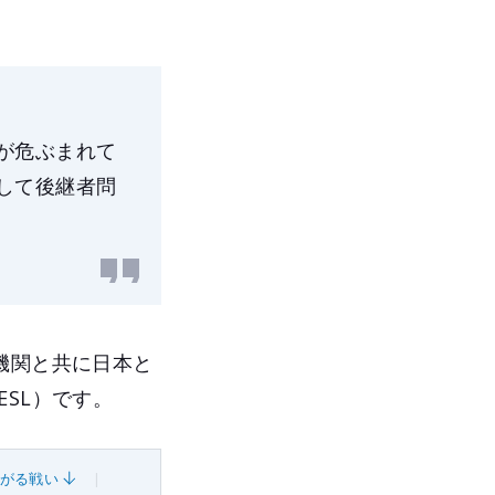
が危ぶまれて
して後継者問
機関と共に日本と
SL）です。
がる戦い