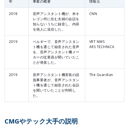
年
事案の概要
情報元
2018
音声アシスタント機が、米オ
CNN
レゴン州に住む夫婦の会話を
知らないうちに録音し、内容
を他人に送信した。
2019
ベルギーで、音声アシスタン
VRT NWS
ト機を通じて録音された音声
ARS TECHNICA
を、音声アシスタント機メー
カーの従業員が聞いていたこ
とが発覚した。
2019
音声アシスタント機実装の請
The Guardian
負事業者が、音声アシスタン
ト機を通じて録音された会話
を聞いていたことが判明し
た。
CMGやテック大手の説明