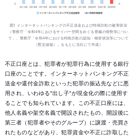
図1 インターネットバンキングの不正送金および特殊詐欺の被害状況
（警察庁「令和4年におけるサイバー空間をめぐる脅威の情勢等につい
て」、
警察庁「令和4年における特殊詐欺の認知・検挙状況等について
（暫定値版）」をもとに当社にて作成）
不正口座とは、犯罪者が犯罪行為に使用する銀行
口座のことです。インターネットバンキング不正
送金や還付金詐欺といった犯罪の振込先などに悪
用され、いわゆる"出し子"が現金化の際に使用す
ることでも知られています。この不正口座には、
他人名義や架空名義で開設されたもの、開設後に
第三者（犯罪者やそのグループ）に譲渡・売買さ
れたものなどがあり、犯罪資金や不正に詐取した