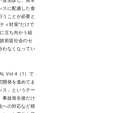
一度受診し、異常
ンスに配慮した食
行うことが必要と
ティ対策"だけで
撃に立ち向かう組
事故前提社会のセ
合わなくなってい
 Vol.4（1）で
究開発を進めてま
ンス」というテー
、事故発生後だけ
化への対応など積