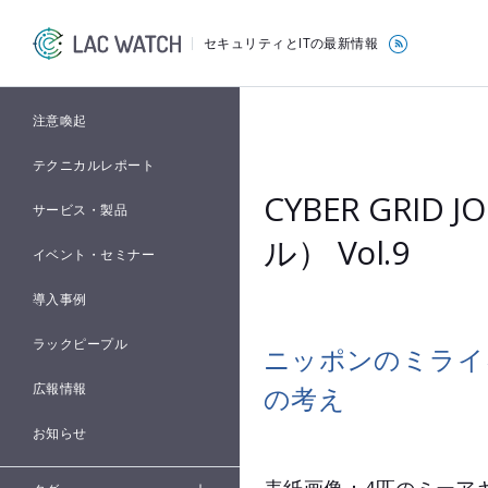
セキュリティとITの最新情報
注意喚起
テクニカルレポート
CYBER GRI
サービス・製品
ル） Vol.9
イベント・セミナー
導入事例
ラックピープル
ニッポンのミライ
広報情報
の考え
お知らせ