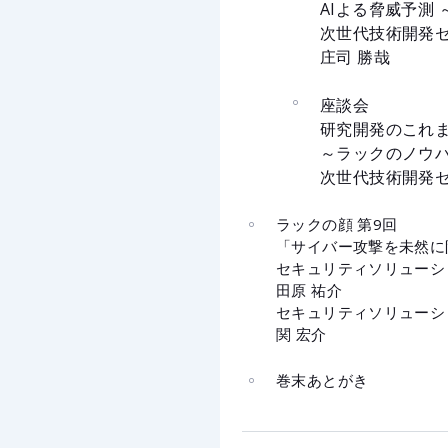
AIよる脅威予測
次世代技術開発セ
庄司 勝哉
座談会
研究開発のこれ
～ラックのノウ
次世代技術開発セ
ラックの顔 第9回
「サイバー攻撃を未然に
セキュリティソリューシ
田原 祐介
セキュリティソリューシ
関 宏介
巻末あとがき