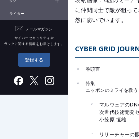
表紙画像：4匹のミーア
タグ
に仲間同士で敵が狙って
ライター
然に防いでいます。
メールマガジン
サイバーセキュリティや
ラックに関する情報をお届けします。
CYBER GRID JOURN
登録する
巻頭言
特集
ニッポンのミライを救う
マルウェアのDN
次世代技術開発セ
小笠原 恒雄
リサーチャーの眼