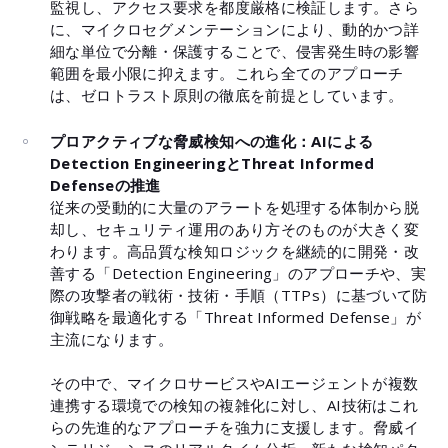
監視し、アクセス要求を都度厳格に検証します。さら
に、マイクロセグメンテーションにより、動的かつ詳
細な単位で分離・保護することで、侵害発生時の影響
範囲を最小限に抑えます。これら全てのアプローチ
は、ゼロトラスト原則の徹底を前提としています。
プロアクティブな脅威検知への進化：AIによる
Detection EngineeringとThreat Informed
Defenseの推進
従来の受動的に大量のアラートを処理する体制から脱
却し、セキュリティ運用のあり方そのものが大きく変
わります。高品質な検知ロジックを継続的に開発・改
善する「Detection Engineering」のアプローチや、実
際の攻撃者の戦術・技術・手順（TTPs）に基づいて防
御戦略を最適化する「Threat Informed Defense」が
主流になります。
その中で、マイクロサービスやAIエージェントが複数
連携する環境での検知の複雑化に対し、AI技術はこれ
らの先進的なアプローチを強力に支援します。脅威イ