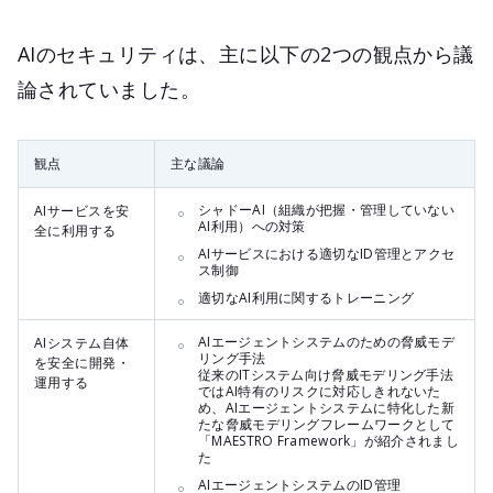
AIのセキュリティは、主に以下の2つの観点から議
論されていました。
観点
主な議論
シャドーAI（組織が把握・管理していない
AIサービスを安
AI利用）への対策
全に利用する
AIサービスにおける適切なID管理とアクセ
ス制御
適切なAI利用に関するトレーニング
AIエージェントシステムのための脅威モデ
AIシステム自体
リング手法
を安全に開発・
従来のITシステム向け脅威モデリング手法
運用する
ではAI特有のリスクに対応しきれないた
め、AIエージェントシステムに特化した新
たな脅威モデリングフレームワークとして
「MAESTRO Framework」が紹介されまし
た
AIエージェントシステムのID管理