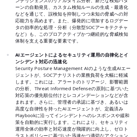
ンテリジェンスのリアルタイム分析、新たな検知パタ
ーンの自動発見、カスタム検知ルールの生成・最適化
などを通じて、誤検知を抑制しつつ未知の脅威への対
応能力を高めます。また、爆発的に増加するログデー
タの効率的な処理・分析（分散型SOCアーキテクチャ
など）も、このプロアクティブかつ継続的な脅威検知
体制を支える重要な要素です。
AIエージェントによるセキュリティ運用の自律化とイ
ンシデント対応の迅速化
Security Posture Management AIのような生成AIエー
ジェントが、SOCアナリストの業務負荷を大幅に軽減
します。これには、アラートのトリアージ、影響範囲
の分析、Threat Informed Defenseの原則に基づいた
対応策の優先順位付けとレコメンデーションなどが含
まれます。さらに、管理者の承認に基づき、あるいは
高度な自律性を持ったAIエージェントが、定義済み
Playbookに沿ってインシデントへのレスポンスや緩和
策を自動的に実行します。これにより、セキュリティ
運用全体の効率と対応速度が飛躍的に向上し、ゼロト
ラストポリシーに基づいた迅速かつ適切なアクション