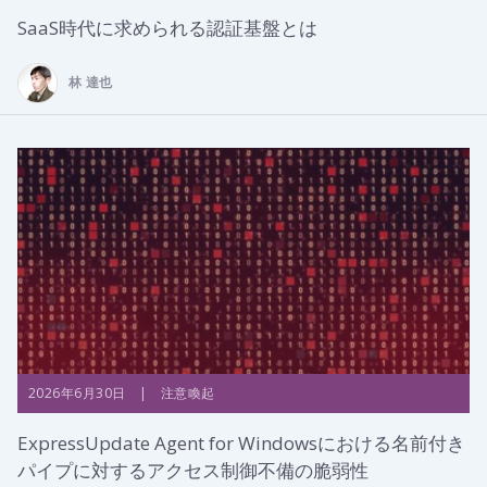
SaaS時代に求められる認証基盤とは
林 達也
2026年6月30日 | 注意喚起
ExpressUpdate Agent for Windowsにおける名前付き
パイプに対するアクセス制御不備の脆弱性