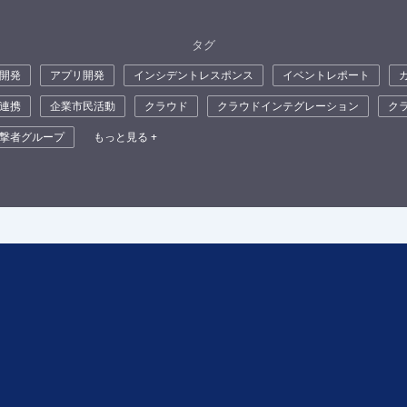
タグ
開発
アプリ開発
インシデントレスポンス
イベントレポート
連携
企業市民活動
クラウド
クラウドインテグレーション
ク
撃者グループ
もっと見る +