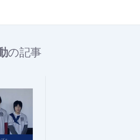
動
の記事
ープル