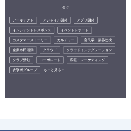
タグ
アーキテクト
アジャイル開発
アプリ開発
インシデントレスポンス
イベントレポート
カスタマーストーリー
カルチャー
官民学・業界連携
企業市民活動
クラウド
クラウドインテグレーション
クラブ活動
コーポレート
広報・マーケティング
攻撃者グループ
もっと見る +