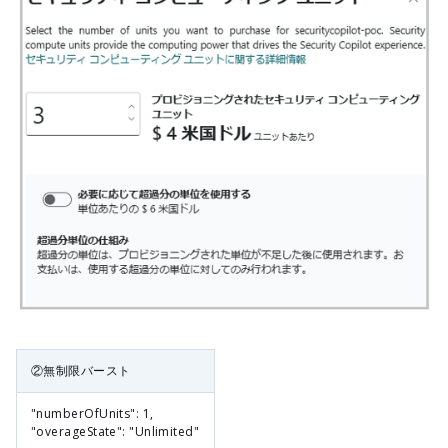
②無制限バースト
"numberOfUnits": 1,
"overageState": "Unlimited"