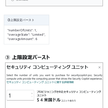
③上限設定バースト
"numberOfUnits": 1,
"overageState": "Limited",
"overageAmount": 6