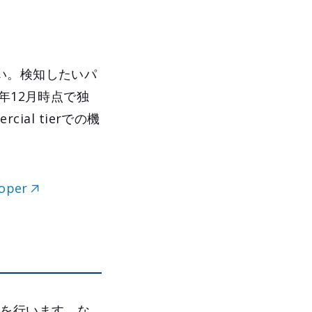
い。検知したいパ
年12月時点で独
al tierでの機
loper
ャンを行います。な