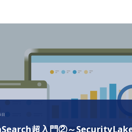
5日
nSearch超入門②～SecurityLa