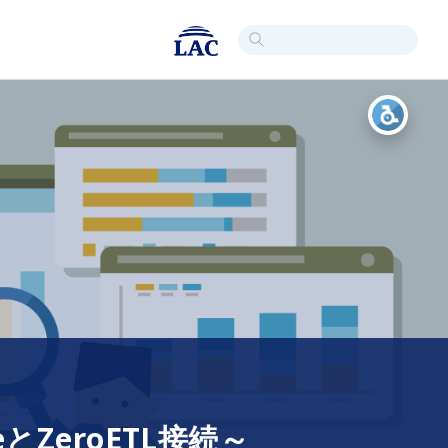
keとZeroETL接続～