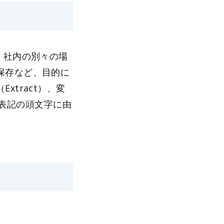
。社内の別々の場
保存など、目的に
tract）、変
語表記の頭文字に由