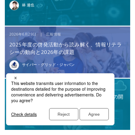
林 達也
2026年6月29日 | 広報情報
2025年度の啓発活動から読み解く、情報リテラ
シーの動向と2026年の課題
サイバー・グリッド・ジャパン
2026年7月10日 | サービス・製品
SnykとClaude Securityから考える、AI時代の開
発とセキュリティ
鈴木 真人