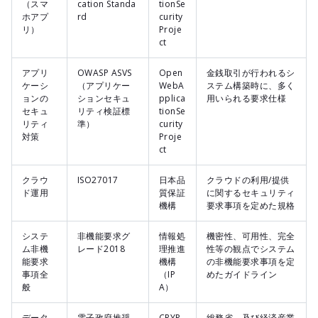
（スマ
cation Standa
tionSe
ホアプ
rd
curity
リ）
Proje
ct
アプリ
OWASP ASVS
Open
金銭取引が行われるシ
ケーシ
（アプリケー
WebA
ステム構築時に、多く
ョンの
ションセキュ
pplica
用いられる要求仕様
セキュ
リティ検証標
tionSe
リティ
準）
curity
対策
Proje
ct
クラウ
ISO27017
日本品
クラウドの利用/提供
ド運用
質保証
に関するセキュリティ
機構
要求事項を定めた規格
システ
非機能要求グ
情報処
機密性、可用性、完全
ム非機
レード2018
理推進
性等の観点でシステム
能要求
機構
の非機能要求事項を定
事項全
（IP
めたガイドライン
般
A）
データ
電子政府推奨
CRYP
総務省、及び経済産業