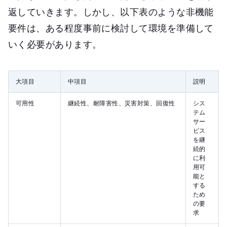
返していきます。しかし、以下表のような非機能
要件は、ある程度事前に検討して環境を準備して
いく必要があります。
大項目
中項目
説明
可用性
継続性、耐障害性、災害対策、回復性
シス
テム
サー
ビス
を継
続的
に利
用可
能と
する
ため
の要
求