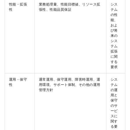
性能・拡張
業務処理量、性能目標値、リソース拡
シス
性
張性、性能品質保証
テム
の性
能、
およ
び将
来の
シス
テム
拡張
に関
する
要求
運用・保守
通常運用、保守運用、障害時運用、運
シス
性
用環境、サポート体制、その他の運用
テム
管理方針
の運
用と
保守
のサ
ービ
スに
関す
る要