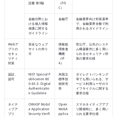
説書 第9版​
（FIS
C）
金融分野にお
金融庁
金融業界向け対策基準
ける個人情報
で、金融業界全般で利
保護に関する
用されるガイドライン
ガイドライン
Webア
安全なウェブ
情報処
官公庁、公共のシステ
プリの
サイトの作り
理推進
ム構築案件に多く用い
セキュ
方
機構
られるセキュリティ対
リティ
（IP
策の要求仕様
対策
A）
認証、
NIST Special P
米国立
ダイレクトバンキング
認可
ublication 80
標準技
等でも用いられる、サ
0-63-3: Digital
術研究
ービス利用ユーザのラ
Authenticatio
所
イフサイクルに関する
n Guideline
要求仕様
ネイテ
OWASP Mobil
Open
スマホネイティブアプ
ィブア
e Application
WebA
リ開発時に、多く用い
プリ
Security Verifi
pplica
られる要求仕様