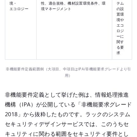
境・
性、適合規格、機材設置環境条件、環
テム
エコロジー
境マネージメント
の設
置環
境や
エコ
ロジ
ーに
関す
る要
求
非機能要件定義範囲例（大項目、中項目はIPA/非機能要求グレードより引
用）
非機能要件定義として挙げた例は、情報処理推進
機構（IPA）が公開している「非機能要求グレード
2018」から抜粋したものです。ラックのシステム
セキュリティデザインサービスでは、このうちセ
キュリティに関わる範囲をセキュリティ要件とし