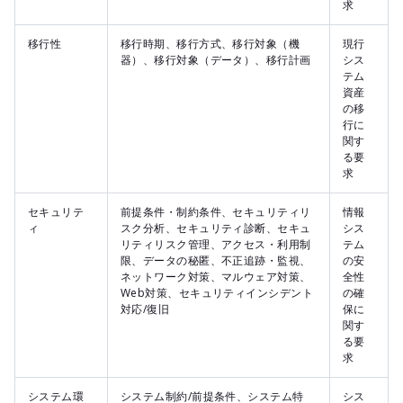
求
移行性
移行時期、移行方式、移行対象（機
現行
器）、移行対象（データ）、移行計画
シス
テム
資産
の移
行に
関す
る要
求
セキュリテ
前提条件・制約条件、セキュリティリ
情報
ィ
スク分析、セキュリティ診断、セキュ
シス
リティリスク管理、アクセス・利用制
テム
限、データの秘匿、不正追跡・監視、
の安
ネットワーク対策、マルウェア対策、
全性
Web対策、セキュリティインシデント
の確
対応/復旧
保に
関す
る要
求
システム環
システム制約/前提条件、システム特
シス