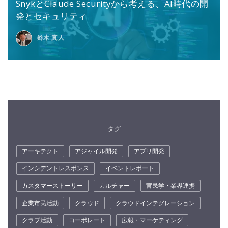
SnykとClaude Securityから考える、AI時代の開
発とセキュリティ
鈴木 真人
タグ
アーキテクト
アジャイル開発
アプリ開発
インシデントレスポンス
イベントレポート
カスタマーストーリー
カルチャー
官民学・業界連携
企業市民活動
クラウド
クラウドインテグレーション
クラブ活動
コーポレート
広報・マーケティング