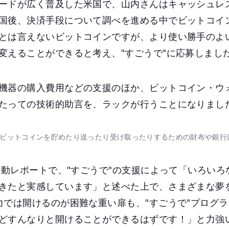
ードが広く普及した米国で、山内さんはキャッシュレ
国後、決済手段について調べを進める中でビットコイ
とは言えないビットコインですが、より使い勝手のよ
変えることができると考え、"すごうで"に応募しまし
機器の購入費用などの支援のほか、ビットコイン・ウ
たっての技術的助言を、ラックが行うことになりまし
：ビットコインを貯めたり送ったり受け取ったりするための財布や銀行
の活動レポートで、"すごうで"の支援によって「いろい
きたと実感しています」と述べた上で、さまざまな夢
力では開けるのが困難な重い扉も、"すごうで"プログ
どすんなりと開けることができるはずです！」と力強