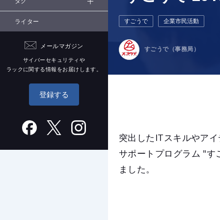
タグ
すごうで
企業市民活動
ライター
メールマガジン
すごうで（事務局）
サイバーセキュリティや
ラックに関する情報をお届けします。
登録する
突出したITスキルやア
サポートプログラム "す
ました。