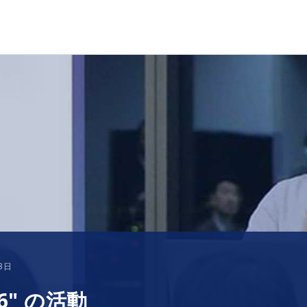
3日
6" の活動