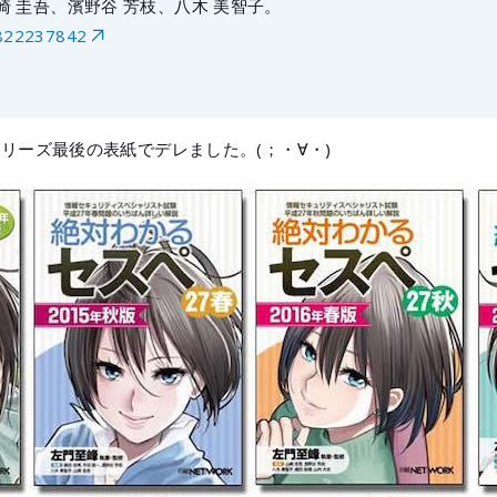
 圭吾、濱野谷 芳枝、八木 美智子。
4822237842
リーズ最後の表紙でデレました。(；・∀・)