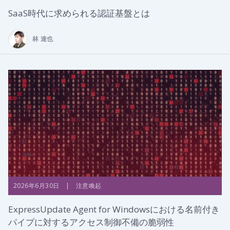
SaaS時代に求められる認証基盤とは
林 達也
2026年6月30日 | 注意喚起
ExpressUpdate Agent for Windowsにおける名前付き
パイプに対するアクセス制御不備の脆弱性