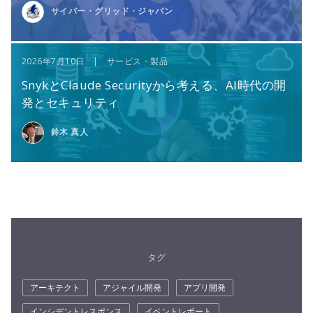
サイバー・グリッド・ジャパン
2026年7月10日 | サービス・製品
SnykとClaude Securityから考える、AI時代の開
発とセキュリティ
鈴木 真人
タグ
アーキテクト
アジャイル開発
アプリ開発
インシデントレスポンス
イベントレポート