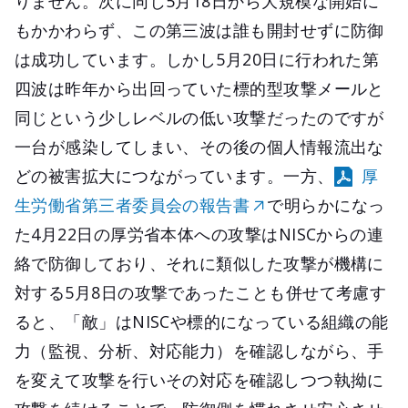
りません。次に同じ5月18日から大規模な開始に
もかかわらず、この第三波は誰も開封せずに防御
は成功しています。しかし5月20日に行われた第
四波は昨年から出回っていた標的型攻撃メールと
同じという少しレベルの低い攻撃だったのですが
一台が感染してしまい、その後の個人情報流出な
どの被害拡大につながっています。一方、
厚
生労働省第三者委員会の報告書
で明らかになっ
た4月22日の厚労省本体への攻撃はNISCからの連
絡で防御しており、それに類似した攻撃が機構に
対する5月8日の攻撃であったことも併せて考慮す
ると、「敵」はNISCや標的になっている組織の能
力（監視、分析、対応能力）を確認しながら、手
を変えて攻撃を行いその対応を確認しつつ執拗に