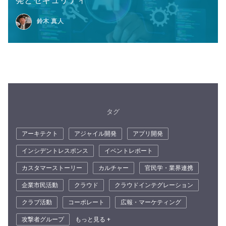
鈴木 真人
タグ
アーキテクト
アジャイル開発
アプリ開発
インシデントレスポンス
イベントレポート
カスタマーストーリー
カルチャー
官民学・業界連携
企業市民活動
クラウド
クラウドインテグレーション
クラブ活動
コーポレート
広報・マーケティング
攻撃者グループ
もっと見る +