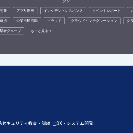
タグ
開発
アプリ開発
インシデントレスポンス
イベントレポート
連携
企業市民活動
クラウド
クラウドインテグレーション
ク
撃者グループ
もっと見る +
品
セキュリティ教育・訓練
DX・システム開発