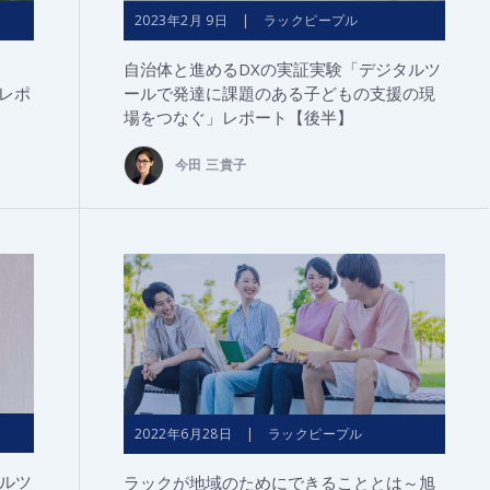
2023年2月 9日 | ラックピープル
、
自治体と進めるDXの実証実験「デジタルツ
催レポ
ールで発達に課題のある子どもの支援の現
場をつなぐ」レポート【後半】
今田 三貴子
2022年6月28日 | ラックピープル
ルツ
ラックが地域のためにできることとは～旭