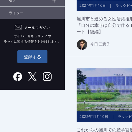
タグ
2024年1月16日 | ラックピ
ライター
旭川市と進める女性活躍推
「自分の幸せは自分で作る M
メールマガジン
ート【後編】
サイバーセキュリティや
ラックに関する情報をお届けします。
今田 三貴子
登録する
2022年11月10日 | ラック
これからの旭川での産学官