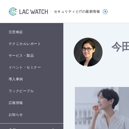
セキュリティとITの最新情報
注意喚起
今
テクニカルレポート
サービス・製品
イベント・セミナー
導入事例
ラックピープル
広報情報
お知らせ