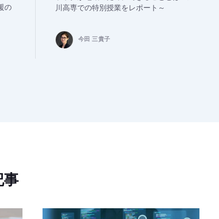
援の
川高専での特別授業をレポート～
今田 三貴子
記事