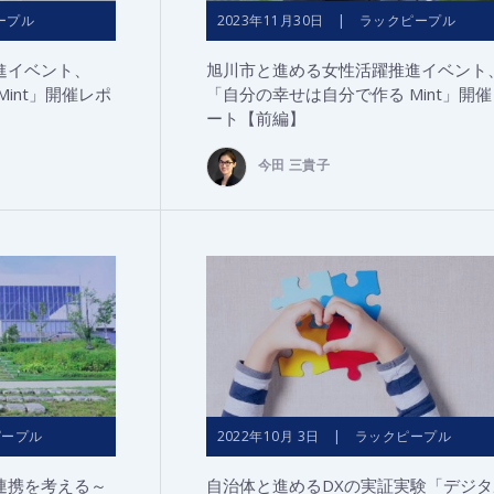
ープル
2023年11月30日 | ラックピープル
進イベント、
旭川市と進める女性活躍推進イベント
int」開催レポ
「自分の幸せは自分で作る Mint」開
ート【前編】
今田 三貴子
ピープル
2022年10月 3日 | ラックピープル
連携を考える～
自治体と進めるDXの実証実験「デジタ