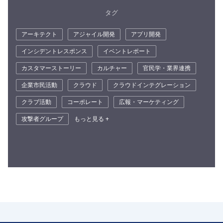
タグ
アーキテクト
アジャイル開発
アプリ開発
インシデントレスポンス
イベントレポート
カスタマーストーリー
カルチャー
官民学・業界連携
企業市民活動
クラウド
クラウドインテグレーション
クラブ活動
コーポレート
広報・マーケティング
攻撃者グループ
もっと見る +