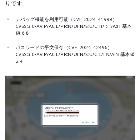
りです。
デバッグ機能を利用可能（CVE-2024-41999）
CVSS:3.0/AV:P/AC:L/PR:N/UI:N/S:U/C:H/I:H/A:H 基本
値 6.8
パスワードの平文保存（CVE-2024-42496）
CVSS:3.0/AV:P/AC:L/PR:N/UI:N/S:U/C:L/I:N/A:N 基本値
2.4