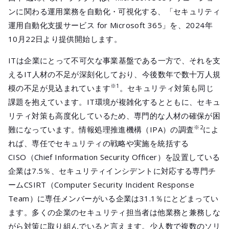
メールマガジ
ンに関わる運用業務を自動化・可視化する、「セキュリティ
公式SNS
運用自動化支援サービス for Microsoft 365」を、2024年
10月22日より提供開始します。
ITは企業にとって不可欠な事業基盤である一方で、それを支
えるIT人材の不足が深刻化しており、今後数年で数十万人規
※1
模の不足が見込まれています
。セキュリティ対策も同じ
課題を抱えています。IT環境が複雑化するとともに、セキュ
リティ対策も高度化しているため、専門的な人材の確保が困
※2
難になっています。情報処理推進機構（IPA）の調査
によ
れば、専任でセキュリティの戦略や実施を統括する
CISO（Chief Information Security Officer）を設置している
企業は7.5％、セキュリティインシデントに対応する専門チ
ームCSIRT（Computer Security Incident Response
Team）に専任メンバーがいる企業は31.1％にとどまってい
ます。多くの企業のセキュリティ担当者は他業務と兼務しな
がら対策に取り組んでいると言えます。少人数で複数のソリ