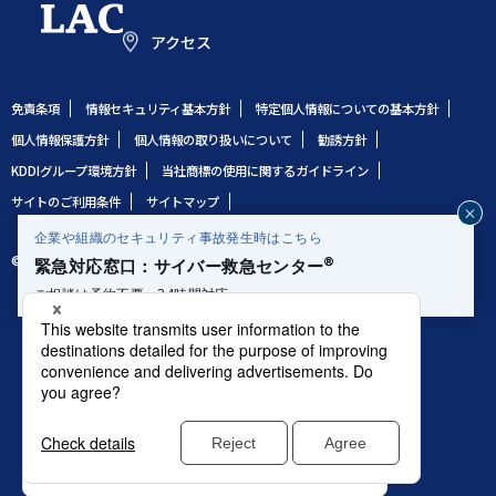
アクセス
免責条項
情報セキュリティ基本方針
特定個人情報についての基本方針
個人情報保護方針
個人情報の取り扱いについて
勧誘方針
KDDIグループ環境方針
当社商標の使用に関するガイドライン
サイトのご利用条件
サイトマップ
企業や組織のセキュリティ事故発生時はこちら
じ
© 1995 LAC Co., Ltd.
®
緊急対応窓口：サイバー救急センター
る
ご相談は予約不要、24時間対応
電話で相談する
ウェブサイトの利便性向上、利用分析および広告配信
0120-362-119
等のためにご利用者様の閲覧情報などを取得していま
す。詳しくは「サイトのご利用条件」をご覧くださ
い。こちらからオプトアウトができます。
メールで相談する
サイトのご利用条件