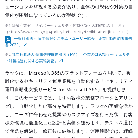
ューションを監視する必要があり、全体の可視化や対策の自
働化が困難になっているのが現状です。
※1 経済産業省「サイバーセキュリティ体制構築・人材確保の手引き」
（https://www.meti.go.jp/policy/netsecurity/tebiki_taisei_jinzai.html）
一般社団法人 日本情報システム・ユーザー協会「企業IT動向調査報告
書 2023」
※2
独立行政法人 情報処理推進機構（IPA）「企業のCISO等やセキュリテ
ィ対策推進に関する実態調査」
ラックは、Microsoft 365のプラットフォームを用いて、複
雑化するセキュリティ運用業務を自動化する「セキュリティ
運用自動化支援サービス for Microsoft 365」を提供しま
す。このサービスでは、まずお客様の業務フローをヒアリン
グし、自動化したい部分を特定します。ラックの実績を活か
し、ニーズに合わせた提案やカスタマイズを行った後、お客
様の環境に最適化した設計と実装を進めます。テストを通じ
て問題を解決し、修正後に納品します。運用段階では、継続