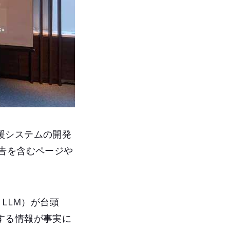
援システムの開発
告を含むページや
l：LLM）が台頭
する情報が事実に