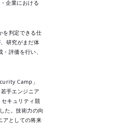
学校・企業における
かを判定できる仕
が、研究がまだ体
成・評価を行い、
ity Camp」
、若手エンジニア
た、セキュリティ競
きました。技術力の向
ニアとしての将来