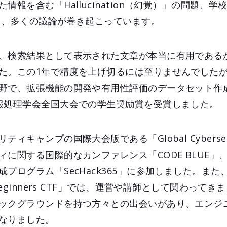
情報を含む「Hallucination（幻覚）」の問題、
いて、多くの議論が巻き起こっています。
、検索結果として表示された文章が本当に有用である
た。この1年で精度を上げ切るには至りませんでした
野で、拡張機能の開発や有用性評価のデータセット作
報処理学会全国大会での学生奨励賞を受賞しました。
キャンプの国際大会版である「Global Cybersecur
に関する国際的なカンファレンス「CODE BLUE」
プログラム「SecHack365」に参加しました。ま
Beginners CTF」では、運営や講師として関わって
ックグラウンドを持つ方々との出会いがあり、エンジ
なりました。