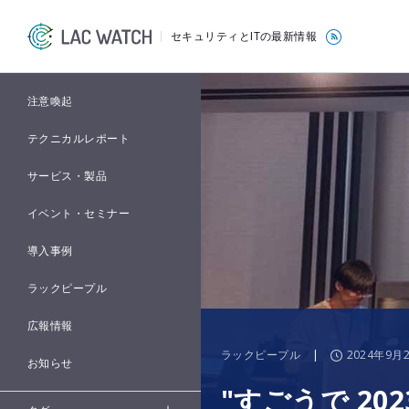
セキュリティとITの最新情報
注意喚起
テクニカルレポート
サービス・製品
イベント・セミナー
導入事例
ラックピープル
広報情報
ラックピープル
|
2024年9月
お知らせ
"すごうで 202