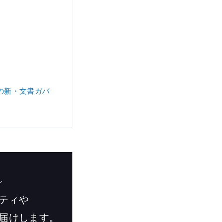
での新・文書ガバ
ン
ティや
届けします。