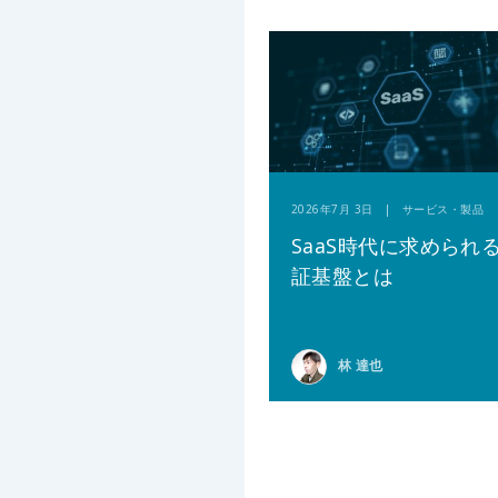
2026年7月 3日 | サービス・製品
SaaS時代に求められ
証基盤とは
林 達也