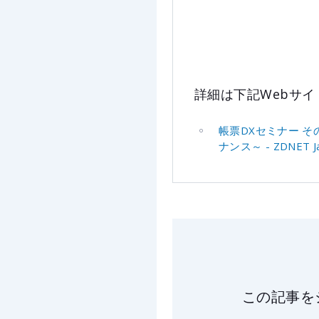
詳細は下記Webサ
帳票DXセミナー そ
ナンス～ - ZDNET J
この記事を