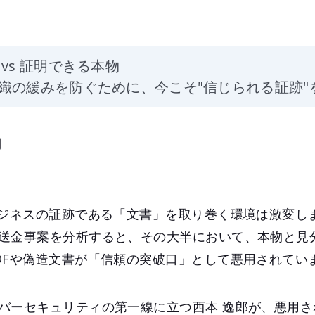
vs 証明できる本物
織の緩みを防ぐために、今こそ"信じられる証跡"
問
ビジネスの証跡である「文書」を取り巻く環境は激変し
送金事案を分析すると、その大半において、本物と見
DFや偽造文書が「信頼の突破口」として悪用されてい
バーセキュリティの第一線に立つ西本 逸郎が、悪用さ