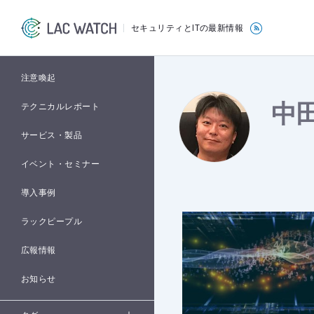
セキュリティとITの最新情報
注意喚起
中田
テクニカルレポート
サービス・製品
イベント・セミナー
導入事例
ラックピープル
広報情報
お知らせ