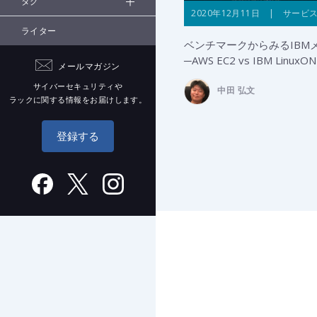
タグ
2020年12月11日 | サービ
ライター
ベンチマークからみるIBM
─AWS EC2 vs IBM LinuxO
メールマガジン
サイバーセキュリティや
中田 弘文
ラックに関する情報をお届けします。
登録する