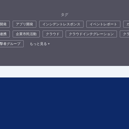
タグ
開発
アプリ開発
インシデントレスポンス
イベントレポート
連携
企業市民活動
クラウド
クラウドインテグレーション
ク
撃者グループ
もっと見る +