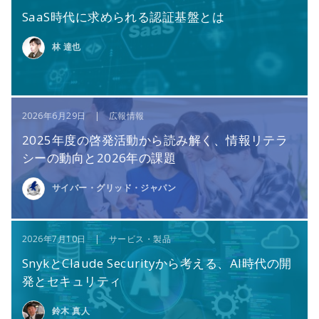
SaaS時代に求められる認証基盤とは
林 達也
2026年6月29日 | 広報情報
2025年度の啓発活動から読み解く、情報リテラ
シーの動向と2026年の課題
サイバー・グリッド・ジャパン
2026年7月10日 | サービス・製品
SnykとClaude Securityから考える、AI時代の開
発とセキュリティ
鈴木 真人