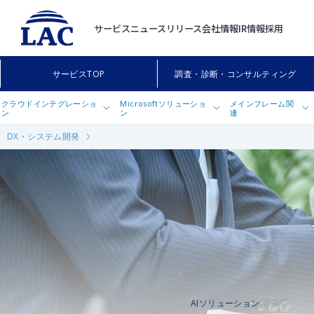
サービス
ニュースリリース
会社情報
IR情報
採用
サービスTOP
調査・診断・コンサルティング
クラウドインテグレーショ
Microsoftソリューショ
メインフレーム関
ン
ン
連
DX・システム開発
クラウドインテグレーションサービス
Microsoftソリューション
MAJALIS（マジャリ
ンサービス
AWS設計・構築サービス
Microsoft Security Copilot導入・活用支
援サービス
AWS運用支援サービス
Microsoft Sentinel活用支援サービス
AWSアカウントスターターパック
powered by LAC Security
Microsoft 365導入・活用支援サービス
Terraform導入・運用支援サービス on
セキュリティ運用自動化支援サービス for
AWS
Microsoft 365
OCIインテグレーション（オラクル クラウ
セキュリティパック for Microsoft 365
ド インフラストラクチャ）
Microsoft Defender for Cloud向け導
AIソリューション
Oracle Cloud VMware Solution導入支援
入・活用支援サービス