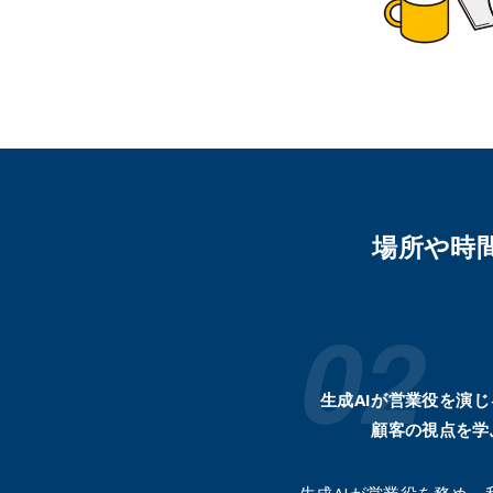
場所や時
生成AIが営業役を演
顧客の視点を学
生成AIが営業役を務め、