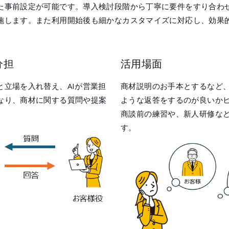
た事前設定が可能です。導入検討段階から丁寧に要件をすり合わ
施します。また利用開始後も細かなカスタマイズに対応し、効果
分担
活用場面
と立場を入れ替え、AIが営業担
商材説明のお手本とするなど
なり、商材に関する質問や提案
ような返答をするのが良いか
。
商談前の練習や、新人研修な
す。