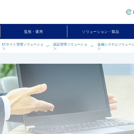
監視・運用
ソリューション・製品
ECサイト管理ソリューショ
認証管理ソリューショ
金融システムソリュー
ン
ン
ン
ス）モダナイゼーショ
セキュアECサイト開発サービス with
Okta導入支援サービス
SWIFT接続システ
DiaForce
Booster Pack for Okta Customer
Salesforce Commerce Cloud エクスプ
Identity Cloud
レス開発サービス