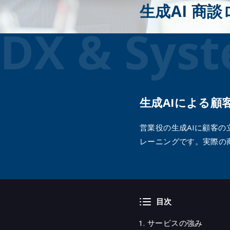
生成AI 商
サービス
DX & Sys
OCIセキュリティ導入支援サービス
Azureインテグレーション
Google Cloudインテグレーション
クラウドセキュリティ統制支援サービスby
®
Prisma
Cloud（プリズマクラウド）
DevSecOps開発環境の導入支援サービス
生成AIによる
Modernization with DevSecOps
営業役の生成AIに顧客
レーニングです。実際の
目次
サービスの強み