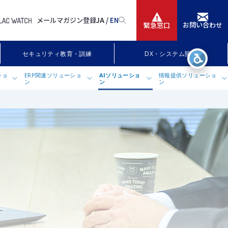
メールマガジン登録
JA /
EN
お問い合わせ
緊急窓口
サービス
セキュリティ教育・訓練
DX・システム開発
ニュースリリース
ショ
ERP関連ソリューショ
AIソリューショ
情報提供ソリューショ
ン
ン
ン
会社情報
®
ム構築サービス
統合人事システム「COMPANY
生成AI活用支援サービス
」（カン
観光施設用スマホ音声ガイド
パニー）向けデータ移行・連携システム開
Azure OpenAI Service 環境構築サービス
IR情報
発
Amazon Bedrock環境構築サービス
®
「COMPANY
」バージョンアップ支援サ
ービス
HeatWave GenAI導入支援サービス
採用
生成AI 商談ロールプレイ
生成AI 商談ロールプレイリバース
生成AI 営業ドキュメント検索
生成AI 営業コールメモ生成