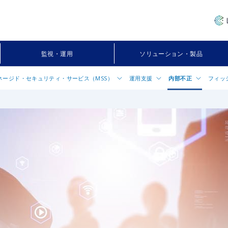
監視・運用
ソリューション・製品
 マネージド・セキュリティ・サービス（MSS）
運用支援
内部不正
フィッ
JSOC マネージド・セキュリティ・サービ
AWS Shield Advanced導入・運用サービ
JSOC 内部脅威検知サービス
フィッシングサイト検知・対
ス（MSS）
ス
JSOC xPDR（Microsoft 365＋ゼロトラス
AIクラウドセキュリティ運用支援
ト監視・運用）
ASM（アタックサーフェス管理）サービス
JSOC xPDR Advanced
Firewall 監視・運用
IDS/IPS 監視・運用
EDR 監視・運用
サーバーセキュリティ 監視・運用