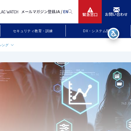
メールマガジン登録
JA /
EN
お問い合わせ
緊急窓口
サービス
セキュリティ教育・訓練
DX・システム開発
ニュースリリース
シング
会社情報
策サービス
IR情報
採用