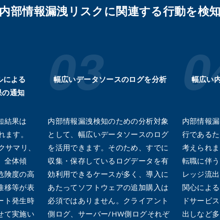
内部情報漏洩リスクに関連する行動を検
ルによる
幅広いデータソースのログを分析
幅広い
果の通知
知結果は
内部情報漏洩検知のための分析対象
内部情報漏
れます。
として、幅広いデータソースのログ
行であるた
クサマリ、
を活用できます。そのため、すでに
考えられま
、全体傾
収集・保存しているログデータを有
転職に伴う
危険度の高
効利用できるケースが多く、導入に
レッジ流出
推移等が表
あたってソフトウェアの追加購入は
関心による
ート発生時
必須ではありません。​クライアント
ドサービス
せて実施い
側ログ、サーバー/HW側ログそれぞ
出しなど多