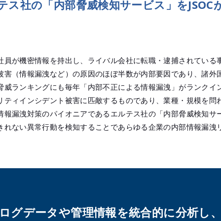
テス社の「内部脅威検知サービス​」をJSOC
社員が機密情報を持出し、ライバル会社に転職・逮捕されている
被害（情報漏洩など）の原因のほぼ半数が内部要因であり、諸外
脅威ランキングにも毎年「内部不正による情報漏洩」がランクイン
リティインシデント被害に匹敵するものであり、業種・規模を問
情報漏洩対策のパイオニアであるエルテス社の「内部脅威検知サービ
きれない異常行動を検知することであらゆる企業の内部情報漏洩
ログデータや管理情報を統合的に分析し