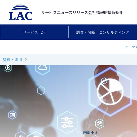
サービス
ニュースリリース
会社情報
IR情報
採用
サービスTOP
調査・診断・コンサルティング
JSOC
監視・運用
内部不正