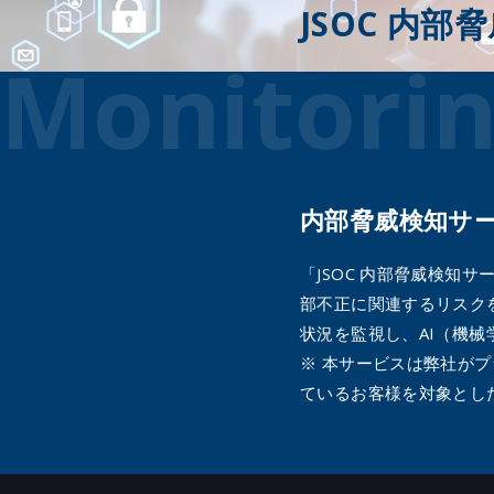
JSOC 内
Monitorin
内部脅威検知サ
「JSOC 内部脅威検
部不正に関連するリスクを
状況を監視し、AI（機
※ 本サービスは弊社が
ているお客様を対象とし