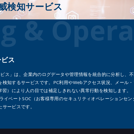
部脅威検知サービス
NDR 監視・運用
クラウドWAF 監視・運用
g & Opera
JSOC MSS Lite for Global biz.
ービス
知サービス」は、企業内のログデータや管理情報を統合的に分析し、
検知するサービスです。​PC利用やWebアクセス状況、メール
械学習）により人の目では補足しきれない異常行動を検知します。
プライベートSOC（お客様専用のセキュリティオペレーションセ
たサービスです。