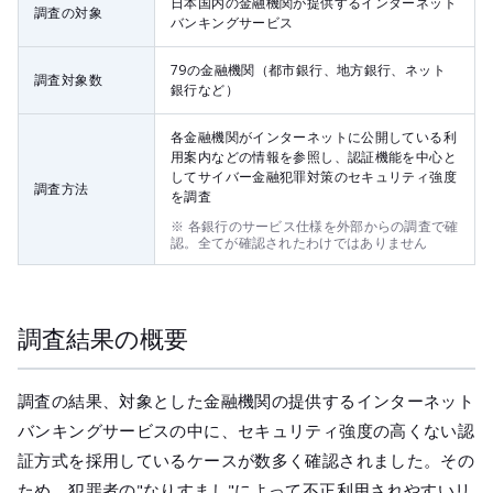
日本国内の金融機関が提供するインターネット
調査の対象
バンキングサービス
79の金融機関（都市銀行、地方銀行、ネット
調査対象数
銀行など）
各金融機関がインターネットに公開している利
用案内などの情報を参照し、認証機能を中心と
してサイバー金融犯罪対策のセキュリティ強度
調査方法
を調査
※ 各銀行のサービス仕様を外部からの調査で確
認。全てが確認されたわけではありません
調査結果の概要
調査の結果、対象とした金融機関の提供するインターネット
バンキングサービスの中に、セキュリティ強度の高くない認
証方式を採用しているケースが数多く確認されました。その
ため、犯罪者の"なりすまし"によって不正利用されやすいリ