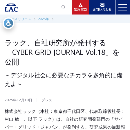
緊急窓口
お問い合わせ
ニュースリリース
2025年
サービス
ニュースリリース
ラック、自社研究所が発刊する
「CYBER GRID JOURNAL Vol.18」を
会社情報
公開
IR情報
～デジタル社会に必要なチカラを多角的に備
えよ～
採用
2025年12月10日 | プレス
株式会社ラック（本社：東京都千代田区、代表取締役社長：
村山 敏一、以下 ラック）は、自社の研究開発部門の「サイ
バー・グリッド・ジャパン」が発刊する、研究成果の最新報