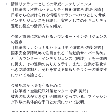
情報リテラシーとしての脅威インテリジェンス
［執筆者：次世代セキュリティ技術研究所 若居 和直］
日頃から心掛けられる情報リテラシーの1つとして脅威
インテリジェンスを解説し、実務としてのセキュリティ
運用に役立つ活用方法を紹介。
企業と市民に求められるカウンター・インテリジェンス
の視点
［執筆者：ナショナルセキュリティ研究所 佐藤 雅俊］
国家安全保障戦略で注目される「能動的サイバー防御」
と「カウンター・インテリジェンス（防諜）」を一体的
に捉え、その連動のあり方を示す。また、企業が強化す
べき防諜体制と、それを支える情報リテラシーの重要性
についても論じる。
金融犯罪から身を守るために
［執筆者：金融犯罪対策センター 小森 美武］
被害の拡大が大きな社会問題となっている、フィッシン
グ詐欺の具体的な手口と対策について説明。