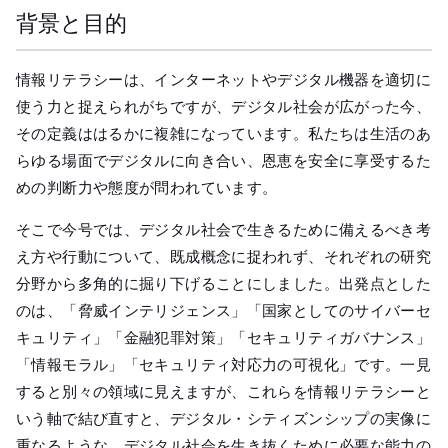
背景と目的
情報リテラシーは、インターネットやデジタル機器を適切に
使う力と捉えられがちですが、デジタル社会が広がった今、
その定義ははるかに複雑になっています。私たちは生活のあ
らゆる場面でデジタルに向き合い、恩恵を安全に享受するた
めの判断力や態度が問われています。
そこで今号では、デジタル社会で生きるために備えるべき考
え方や行動について、既成概念に捉われず、それぞれの研究
分野から多角的に掘り下げることにしました。出発点とした
のは、「脅威インテリジェンス」「国家としてのサイバーセ
キュリティ」「金融犯罪対策」「セキュリティガバナンス」
「情報モラル」「セキュリティ対応力の可視化」です。一見
すると別々の領域に見えますが、これらを情報リテラシーと
いう軸で結び直すと、デジタル・シティズンシップの実像に
重なるような、デジタル社会を生き抜くために必要な能力の