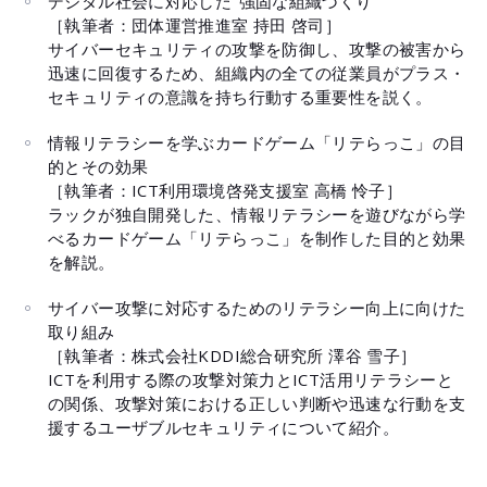
デジタル社会に対応した"強固な組織づくり"
［執筆者：団体運営推進室 持田 啓司］
サイバーセキュリティの攻撃を防御し、攻撃の被害から
迅速に回復するため、組織内の全ての従業員がプラス・
セキュリティの意識を持ち行動する重要性を説く。
情報リテラシーを学ぶカードゲーム「リテらっこ」の目
的とその効果
［執筆者：ICT利用環境啓発支援室 高橋 怜子］
ラックが独自開発した、情報リテラシーを遊びながら学
べるカードゲーム「リテらっこ」を制作した目的と効果
を解説。
サイバー攻撃に対応するためのリテラシー向上に向けた
取り組み
［執筆者：株式会社KDDI総合研究所 澤谷 雪子］
ICTを利用する際の攻撃対策力とICT活用リテラシーと
の関係、攻撃対策における正しい判断や迅速な行動を支
援するユーザブルセキュリティについて紹介。