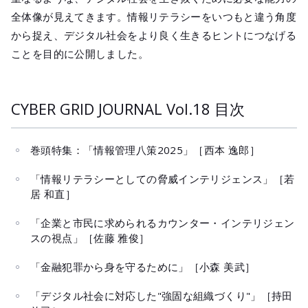
全体像が見えてきます。情報リテラシーをいつもと違う角度
から捉え、デジタル社会をより良く生きるヒントにつなげる
ことを目的に公開しました。
CYBER GRID JOURNAL Vol.18 目次
巻頭特集：「情報管理八策2025」［西本 逸郎］
「情報リテラシーとしての脅威インテリジェンス」［若
居 和直］
「企業と市民に求められるカウンター・インテリジェン
スの視点」［佐藤 雅俊］
「金融犯罪から身を守るために」［小森 美武］
「デジタル社会に対応した"強固な組織づくり"」［持田