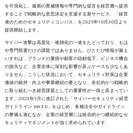
メールマガジ
を可視化し、最新の脅威情報や専門的な提言を経営層へ提供
公式SNS
することで戦略的な意思決定を支援する新サービス、「経営
者のためのセキュリティコンパス」を2025年10月30日より
提供開始します。
サイバー攻撃は高度化・複雑化の一途をたどっており、もは
や専門部署だけの課題ではありません。ひとたび情報が漏え
いすれば、ブランドの棄損や顧客の信頼低下、ビジネス機会
の損失など、企業全体に深刻な影響が及ぶケースも少なくあ
りません。こうした状況において、セキュリティ対策は企業
価値の維持・向上や事業継続の要となり、全社的かつ戦略的
に取り組むべき経営課題としての重要性が一段と高まってい
ます。2023年3月に改訂された「サイバーセキュリティ経営
ガイドライン Ver3.0」をはじめ、各種法令やガイドライン
の整備も進むなか、企業の経営層には統合的かつ継続的なセ
キュリティマネジメントが強く求められています。