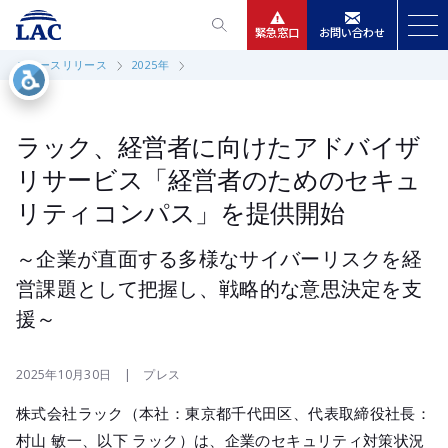
緊急窓口
お問い合わせ
ニュースリリース
2025年
サービス
ニュースリリース
ラック、経営者に向けたアドバイザ
リサービス「経営者のためのセキュ
会社情報
リティコンパス」を提供開始
IR情報
～企業が直面する多様なサイバーリスクを経
営課題として把握し、戦略的な意思決定を支
採用
援～
2025年10月30日 | プレス
株式会社ラック（本社：東京都千代田区、代表取締役社長：
村山 敏一、以下 ラック）は、企業のセキュリティ対策状況