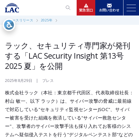
緊急窓口
お問い合わせ
ニュースリリース
2025年
サービス
ニュースリリース
ラック、セキュリティ専門家が発刊
する「LAC Security Insight 第13号
会社情報
2025 夏」を公開
IR情報
2025年8月29日 | プレス
株式会社ラック（本社：東京都千代田区、代表取締役社長：
採用
村山 敏一、以下 ラック）は、サイバー攻撃の脅威に最前線
で対応している"セキュリティ監視センターJSOC"、サイバ
ー被害を受けた組織を救済している"サイバー救急センタ
ー"、攻撃者のサイバー攻撃手法も採り入れてお客様のシス
テムへ疑似侵入テストを行う"デジタルペンテスト部"などの