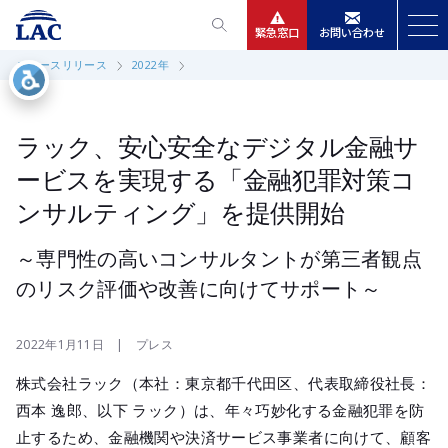
緊急窓口
お問い合わせ
ニュースリリース
2022年
サービス
ニュースリリース
ラック、安心安全なデジタル金融サ
ービスを実現する「金融犯罪対策コ
会社情報
ンサルティング」を提供開始
IR情報
～専門性の高いコンサルタントが第三者観点
のリスク評価や改善に向けてサポート～
採用
2022年1月11日 | プレス
株式会社ラック（本社：東京都千代田区、代表取締役社長：
西本 逸郎、以下 ラック）は、年々巧妙化する金融犯罪を防
止するため、金融機関や決済サービス事業者に向けて、顧客