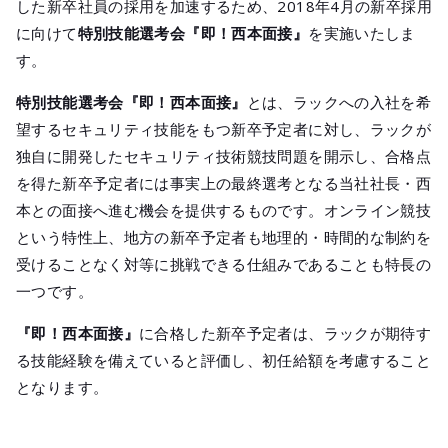
した新卒社員の採用を加速するため、2018年4月の新卒採用
に向けて
特別技能選考会『即！西本面接』
を実施いたしま
す。
特別技能選考会『即！西本面接』
とは、ラックへの入社を希
望するセキュリティ技能をもつ新卒予定者に対し、ラックが
独自に開発したセキュリティ技術競技問題を開示し、合格点
を得た新卒予定者には事実上の最終選考となる当社社長・西
本との面接へ進む機会を提供するものです。オンライン競技
という特性上、地方の新卒予定者も地理的・時間的な制約を
受けることなく対等に挑戦できる仕組みであることも特長の
一つです。
『即！西本面接』
に合格した新卒予定者は、ラックが期待す
る技能経験を備えていると評価し、初任給額を考慮すること
となります。