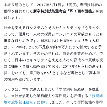
メールマガジ
る取り組みとして、2017年5月1日より高度な専門技能者の
公式SNS
獲得を目的とした
新卒特別技能選考会『即！西本面接』
を実
施します。
社会を支えるITシステムとそのセキュリティを担うラックに
とって、優秀なIT人材の採用とエンジニアの育成はもっとも
重要な取り組みです。日本における情報セキュリティ人材
は、2020年にはその不足数が約20万人にまで拡大すると予
測されています。そのため当社は、自身の事業のためだけで
なく、日本のセキュリティを支える人材の育成への貢献も視
野に採用・育成活動を続けており、2017年4月入社の新卒社
員においても、採用数を65人とするなど当社として高水準
の採用を続けています。
ラックは、本年の新入社員より「学歴別初任給制」を廃止
し、当社が規定した業務能力や専門能力を評価する
「技能経
験考慮型初任給制」に移行
しました。そして専門技能を修得