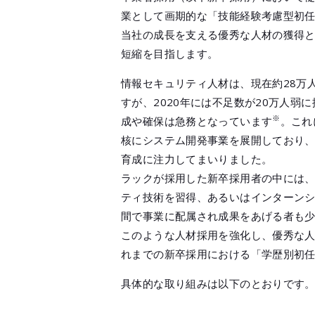
業として画期的な「技能経験考慮型初
当社の成長を支える優秀な人材の獲得
短縮を目指します。
情報セキュリティ人材は、現在約28万
すが、2020年には不足数が20万人
※
成や確保は急務となっています
。これ
核にシステム開発事業を展開しており、
育成に注力してまいりました。
ラックが採用した新卒採用者の中には、
ティ技術を習得、あるいはインターン
間で事業に配属され成果をあげる者も
このような人材採用を強化し、優秀な
れまでの新卒採用における「学歴別初
具体的な取り組みは以下のとおりです